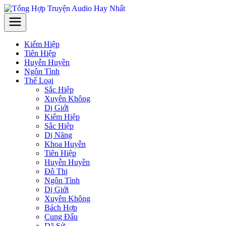
Kiếm Hiệp
Tiên Hiệp
Huyễn Huyền
Ngôn Tình
Thể Loại
Sắc Hiệp
Xuyên Không
Dị Giới
Kiếm Hiệp
Sắc Hiệp
Dị Năng
Khoa Huyễn
Tiên Hiệp
Huyễn Huyền
Đô Thị
Ngôn Tình
Dị Giới
Xuyên Không
Bách Hợp
Cung Đấu
Dã Sử