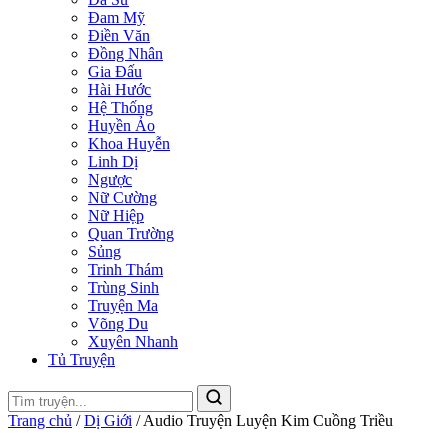
Đam Mỹ
Điền Văn
Đồng Nhân
Gia Đấu
Hài Hước
Hệ Thống
Huyền Ảo
Khoa Huyễn
Linh Dị
Ngược
Nữ Cường
Nữ Hiệp
Quan Trường
Sủng
Trinh Thám
Trùng Sinh
Truyện Ma
Võng Du
Xuyên Nhanh
Tủ Truyện
Trang chủ
/
Dị Giới
/
Audio Truyện Luyện Kim Cuồng Triều