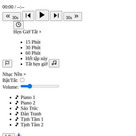
00:00
/
--:--
30s
30s
Hẹn Giờ Tắt
×
15 Phút
30 Phút
60 Phút
Hết tập này
Tắt hẹn giờ
Nhạc Nền
×
Bật/Tắt:
Volume:
️️️🎵 Piano 1
️️️🎵 Piano 2
️️️🎵 Sáo Trúc
️️️🎵 Đàn Tranh
️️️🎵 Tịnh Tâm 1
️️️🎵 Tịnh Tâm 2