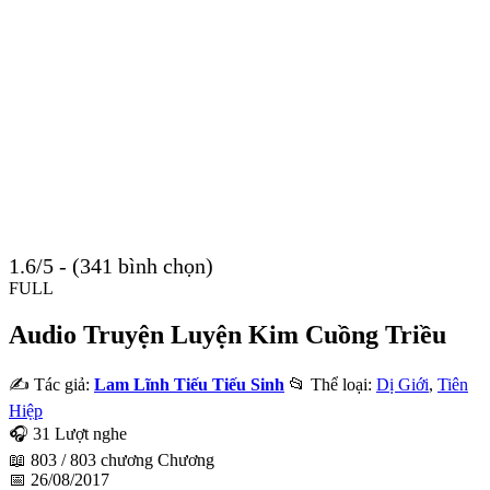
1.6/5 - (341 bình chọn)
FULL
Audio Truyện Luyện Kim Cuồng Triều
✍️ Tác giả:
Lam Lĩnh Tiếu Tiếu Sinh
📂 Thể loại:
Dị Giới
,
Tiên
Hiệp
🎧 31 Lượt nghe
📖 803 / 803 chương Chương
📅 26/08/2017