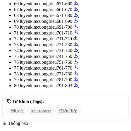
66
luyenkimcuongtrieu651-660
67
luyenkimcuongtrieu661-670
68
luyenkimcuongtrieu671-680
69
luyenkimcuongtrieu681-690
70
luyenkimcuongtrieu691-700
71
luyenkimcuongtrieu701-710
72
luyenkimcuongtrieu711-720
73
luyenkimcuongtrieu721-730
74
luyenkimcuongtrieu731-740
75
luyenkimcuongtrieu741-750
76
luyenkimcuongtrieu751-760
77
luyenkimcuongtrieu761-770
78
luyenkimcuongtrieu771-780
79
luyenkimcuongtrieu781-790
80
luyenkimcuongtrieu791-803
Từ khóa (Tags):
#dị giới
#ductoancci
#Tiên Hiệp
⚠️
Thông báo