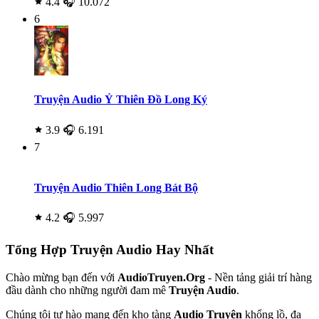
4.4
🎧 10.072
6
Truyện Audio Ỷ Thiên Đồ Long Ký
3.9
🎧 6.191
7
Truyện Audio Thiên Long Bát Bộ
4.2
🎧 5.997
Tổng Hợp Truyện Audio Hay Nhất
Chào mừng bạn đến với
AudioTruyen.Org
- Nền tảng giải trí hàng
đầu dành cho những người đam mê
Truyện Audio
.
Chúng tôi tự hào mang đến kho tàng
Audio Truyện
khổng lồ, đa