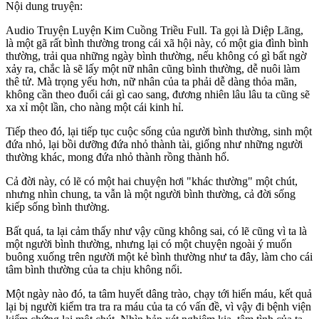
Nội dung truyện:
Audio Truyện Luyện Kim Cuồng Triều Full. Ta gọi là Diệp Lãng,
là một gã rất bình thường trong cái xã hội này, có một gia đình bình
thường, trải qua những ngày bình thường, nếu không có gì bất ngờ
xảy ra, chắc là sẽ lấy một nữ nhân cũng bình thường, dễ nuôi làm
thê tử. Mà trọng yếu hơn, nữ nhân của ta phải dễ dàng thỏa mãn,
không cần theo đuổi cái gì cao sang, đương nhiên lâu lâu ta cũng sẽ
xa xỉ một lần, cho nàng một cái kinh hỉ.
Tiếp theo đó, lại tiếp tục cuộc sống của người bình thường, sinh một
đứa nhỏ, lại bồi dưỡng đứa nhỏ thành tài, giống như những người
thường khác, mong đứa nhỏ thành rồng thành hổ.
Cả đời này, có lẽ có một hai chuyện hơi "khác thường" một chút,
nhưng nhìn chung, ta vẫn là một người bình thường, cả đời sống
kiếp sống bình thường.
Bất quá, ta lại cảm thấy như vậy cũng không sai, có lẽ cũng vì ta là
một người bình thường, nhưng lại có một chuyện ngoài ý muốn
buông xuống trên người một kẻ bình thường như ta đây, làm cho cái
tâm bình thường của ta chịu không nổi.
Một ngày nào đó, ta tâm huyết dâng trào, chạy tới hiến máu, kết quả
lại bị người kiểm tra tra ra máu của ta có vấn đề, vì vậy đi bệnh viện