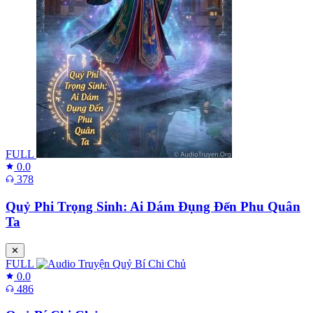
FULL
0.0
378
Quỷ Phi Trọng Sinh: Ai Dám Đụng Đến Phu Quân
Ta
✕
FULL
0.0
486