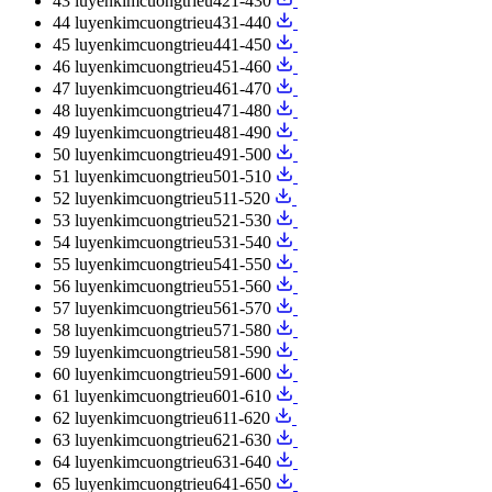
43
luyenkimcuongtrieu421-430
44
luyenkimcuongtrieu431-440
45
luyenkimcuongtrieu441-450
46
luyenkimcuongtrieu451-460
47
luyenkimcuongtrieu461-470
48
luyenkimcuongtrieu471-480
49
luyenkimcuongtrieu481-490
50
luyenkimcuongtrieu491-500
51
luyenkimcuongtrieu501-510
52
luyenkimcuongtrieu511-520
53
luyenkimcuongtrieu521-530
54
luyenkimcuongtrieu531-540
55
luyenkimcuongtrieu541-550
56
luyenkimcuongtrieu551-560
57
luyenkimcuongtrieu561-570
58
luyenkimcuongtrieu571-580
59
luyenkimcuongtrieu581-590
60
luyenkimcuongtrieu591-600
61
luyenkimcuongtrieu601-610
62
luyenkimcuongtrieu611-620
63
luyenkimcuongtrieu621-630
64
luyenkimcuongtrieu631-640
65
luyenkimcuongtrieu641-650