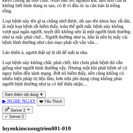
kiểm chứng lại một chút. Nhìn bản xét nghiệm kia, tâm tình của ta
không biết hình dung ra sao, có lẽ vì đầu óc ta căn bản là trống
rỗng.
Loại bệnh này tên gì ta chẳng nhớ được, dù sao tên khoa học rất dài,
là một loại bệnh rất hiếm thấy, toàn thế giới mắc bệnh này không
vượt quá ngàn người, tuyệt đối không nên là một người bình thường
như ta mắc phải chứ... Người thường như ta, hẳn là nên bị mấy cái
bệnh bình thường như cảm mạo phát sốt vân vân...
Lão thiên à, ngươi thật sự là rất để mắt ta nha.
Loại bệnh này không chắc phải chết, khi chưa phát bệnh thì vẫn
giống như người bình thường vậy. Nhưng một khi phát bệnh sẽ có
nguy hiểm đến tánh mạng. Bởi nó hiếm thấy, nên cũng không có
nhiều biện pháp trị liệu lắm, hơn nữa phí dụng cũng không phải
người bình thường như ta có thể thừa nhận....
Xem thêm nội dung ▼
▶ NGHE NGAY
❤️ Yêu Thích
Server 2
✓
Server 2
luyenkimcuongtrieu001-010