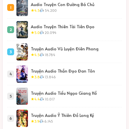
Audio Truyện Con Đường Bá Chủ
1
4.5
54.200
Audio Truyện Thiên Tài Tiên Đạo
2
5.0
20.094
Truyện Audio Vũ Luyện Điên Phong
3
4.5
18.784
Truyện Audio Thần Đạo Đan Tôn
4
3.8
13.846
Truyện Audio Tiếu Ngạo Giang Hồ
5
4.4
10.017
Truyện Audio Ỷ Thiên Đồ Long Ký
6
3.9
6.145