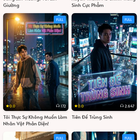
Giường
Sinh Cực Phẩm
FULL
FULL
0.0
0.0
172
2.647
Tôi Thực Sự Không Muốn Làm
Tiên Đế Trùng Sinh
Nhân Vật Phản Diện!
FULL
FULL