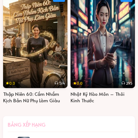
0.0
0.0
514
295
Thập Niên 60: Cầm Nhầm
Nhật Ký Hào Môn – Thôi
Kịch Bản Nữ Phụ Làm Giàu
Kinh Thước
BẢNG XẾP HẠNG