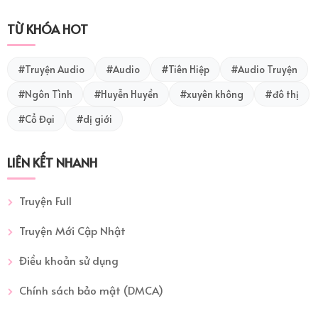
TỪ KHÓA HOT
#Truyện Audio
#Audio
#Tiên Hiệp
#Audio Truyện
#Ngôn Tình
#Huyễn Huyền
#xuyên không
#đô thị
#Cổ Đại
#dị giới
LIÊN KẾT NHANH
Truyện Full
Truyện Mới Cập Nhật
Điều khoản sử dụng
Chính sách bảo mật (DMCA)