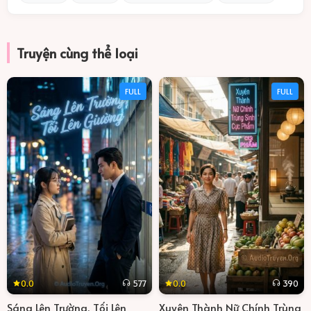
Truyện cùng thể loại
FULL
FULL
0.0
0.0
577
390
Sáng Lên Trường, Tối Lên
Xuyên Thành Nữ Chính Trùng