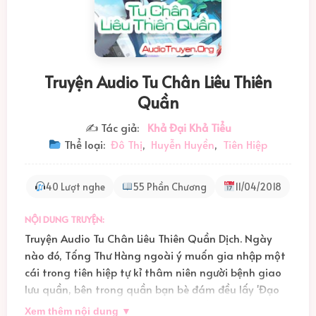
Truyện Audio Tu Chân Liêu Thiên
Quần
✍️ Tác giả:
Khả Đại Khả Tiểu
Thể loại:
Đô Thị
,
Huyễn Huyền
,
Tiên Hiệp
40 Lượt nghe
55 Phần Chương
11/04/2018
NỘI DUNG TRUYỆN:
Truyện Audio Tu Chân Liêu Thiên Quần Dịch. Ngày
nào đó, Tống Thư Hàng ngoài ý muốn gia nhập một
cái trong tiên hiệp tự kỉ thâm niên người bệnh giao
lưu quần, bên trong quần bạn bè đám đều lấy 'Đạo
hữu' tương xứng, quần danh thiếp đều là các loại Phủ
Xem thêm nội dung ▼