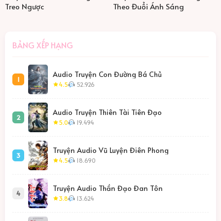
Treo Ngược
Theo Đuổi Ánh Sáng
thanhoang 039
39
BẢNG XẾP HẠNG
thanhoang 040
40
thanhoang 041
41
Audio Truyện Con Đường Bá Chủ
1
4.5
52.926
thanhoang 042
42
Audio Truyện Thiên Tài Tiên Đạo
2
thanhoang 043
43
5.0
19.494
thanhoang 044
44
Truyện Audio Vũ Luyện Điên Phong
3
4.5
18.690
thanhoang 045
45
Truyện Audio Thần Đạo Đan Tôn
thanhoang 046
46
4
3.8
13.624
thanhoang 047
47