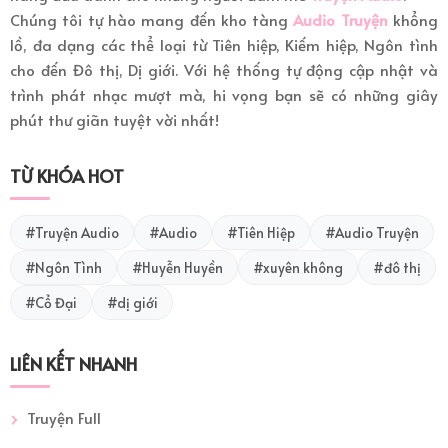
Chúng tôi tự hào mang đến kho tàng
Audio Truyện
khổng
thanhoang 057
57
lồ, đa dạng các thể loại từ Tiên hiệp, Kiếm hiệp, Ngôn tình
cho đến Đô thị, Dị giới. Với hệ thống tự động cập nhật và
thanhoang 058
58
trình phát nhạc mượt mà, hi vọng bạn sẽ có những giây
phút thư giãn tuyệt vời nhất!
thanhoang 059
59
TỪ KHÓA HOT
thanhoang 060
60
thanhoang 061
61
#Truyện Audio
#Audio
#Tiên Hiệp
#Audio Truyện
#Ngôn Tình
#Huyễn Huyền
#xuyên không
#đô thị
thanhoang 062
62
#Cổ Đại
#dị giới
thanhoang 063
63
LIÊN KẾT NHANH
thanhoang 064
64
Truyện Full
thanhoang 065
65