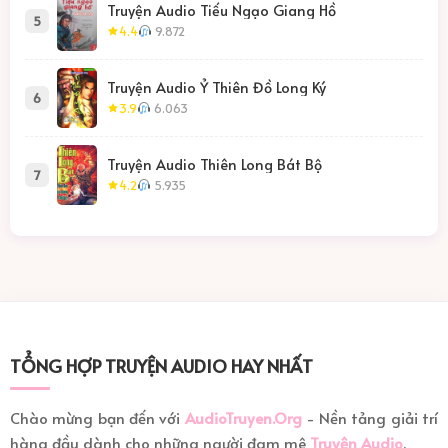
Truyện Audio Tiếu Ngạo Giang Hồ
5
4.4
9.872
thanhoang 048
48
thanhoang 049
Truyện Audio Ỷ Thiên Đồ Long Ký
49
6
3.9
6.063
thanhoang 050
50
Truyện Audio Thiên Long Bát Bộ
7
thanhoang 051
51
4.2
5.935
thanhoang 052
52
thanhoang 053
53
thanhoang 054
54
TỔNG HỢP TRUYỆN AUDIO HAY NHẤT
thanhoang 055
55
Chào mừng bạn đến với
AudioTruyen.Org
- Nền tảng giải trí
thanhoang 056
56
hàng đầu dành cho những người đam mê
Truyện Audio
.