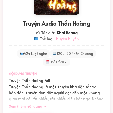
Truyện Audio Thần Hoàng
✍️ Tác giả:
Khai Hoang
Thể loại:
Huyễn Huyền
424 Lượt nghe
120 / 120 Phần Chương
03/07/2016
NỘI DUNG TRUYỆN:
Truyện Thần Hoàng Full
Truyện Thần Hoàng là một truyện khá đặc sắc và
hấp dẫn, truyện dẫn dắt người đọc đến một không
gian mới với rất nhiều, rất nhiều điều bất ngờ. Không
còn là một truyện quá gò ép, mà là một truyện với
Xem thêm nội dung ▼
không gian đặc trưng giống như những truyện huyền