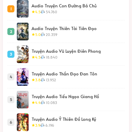
Audio Truyện Con Đường Bá Chủ
1
4.5
54.760
Audio Truyện Thiên Tài Tiên Đạo
2
5.0
20.359
Truyện Audio Vũ Luyện Điên Phong
3
4.5
18.840
Truyện Audio Thần Đạo Đan Tôn
4
3.8
13.952
Truyện Audio Tiếu Ngạo Giang Hồ
5
4.4
10.083
Truyện Audio Ỷ Thiên Đồ Long Ký
6
3.9
6.196