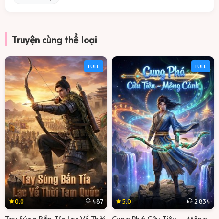
Truyện cùng thể loại
FULL
FULL
0.0
5.0
487
2.834
Tay Súng Bắn Tỉa Lạc Về Thời
Cung Phá Cửu Tiêu – Mộng