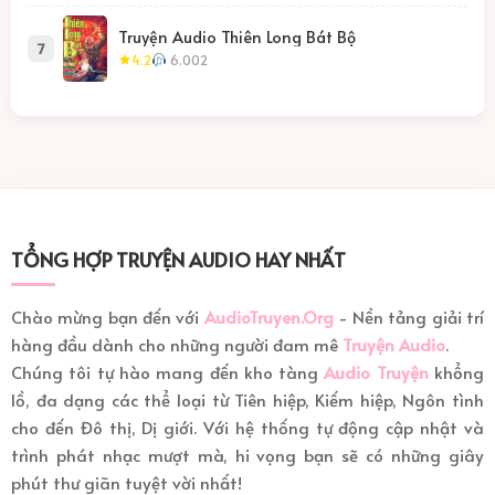
Truyện Audio Thiên Long Bát Bộ
7
4.2
6.002
TỔNG HỢP TRUYỆN AUDIO HAY NHẤT
Chào mừng bạn đến với
AudioTruyen.Org
- Nền tảng giải trí
hàng đầu dành cho những người đam mê
Truyện Audio
.
Chúng tôi tự hào mang đến kho tàng
Audio Truyện
khổng
lồ, đa dạng các thể loại từ Tiên hiệp, Kiếm hiệp, Ngôn tình
cho đến Đô thị, Dị giới. Với hệ thống tự động cập nhật và
trình phát nhạc mượt mà, hi vọng bạn sẽ có những giây
phút thư giãn tuyệt vời nhất!