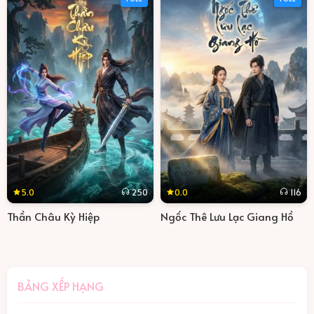
5.0
0.0
250
116
Thần Châu Kỳ Hiệp
Ngốc Thê Lưu Lạc Giang Hồ
BẢNG XẾP HẠNG