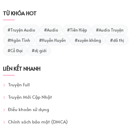
TỪ KHÓA HOT
#Truyện Audio
#Audio
#Tiên Hiệp
#Audio Truyện
#Ngôn Tình
#Huyễn Huyền
#xuyên không
#đô thị
#Cổ Đại
#dị giới
LIÊN KẾT NHANH
Truyện Full
Truyện Mới Cập Nhật
Điều khoản sử dụng
Chính sách bảo mật (DMCA)