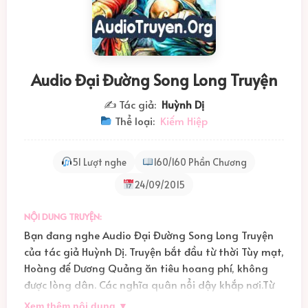
Audio Đại Đường Song Long Truyện
✍️ Tác giả:
Huỳnh Dị
Thể loại:
Kiếm Hiệp
51 Lượt nghe
160/160 Phần Chương
24/09/2015
NỘI DUNG TRUYỆN:
Bạn đang nghe Audio Đại Đường Song Long Truyện
của tác giả Huỳnh Dị. Truyện bắt đầu từ thời Tùy mạt,
Hoàng đế Dương Quảng ăn tiêu hoang phí, không
được lòng dân. Các nghĩa quân nổi dậy khắp nơi.Từ
Tử Lăng, Khấu Trọng, 2 đứa trẻ mồ côi ở Dương Châu,
Xem thêm nội dung ▼