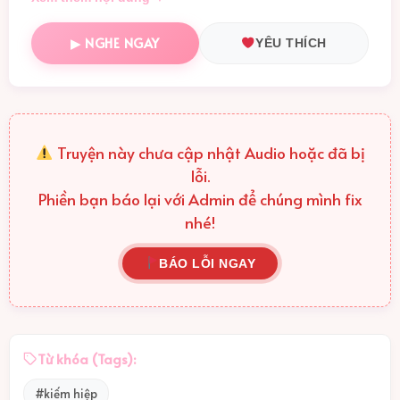
sau khi vô tình lấy được Trường Sinh Quyết và nhờ sự
chỉ điểm cơ bản về võ công tâm pháp của người mẹ
▶ NGHE NGAY
YÊU THÍCH
nuôi Phó Quân Sước 2 gã đã dần dần bước vào võ
đạo, trở thành Đại Đường Song Long, giúp Lý Thế Dân
thống nhất Trung Nguyên, lập nên truyều Đường.
Truyện này chưa cập nhật Audio hoặc đã bị
lỗi.
Phiền bạn báo lại với Admin để chúng mình fix
nhé!
BÁO LỖI NGAY
Từ khóa (Tags):
#kiếm hiệp