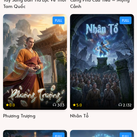
Tam Quốc
Cảnh
FULL
FULL
0.0
5.0
303
2.132
Phương Trượng
Nhân Tổ
FULL
FULL