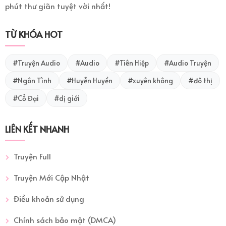
phút thư giãn tuyệt vời nhất!
TỪ KHÓA HOT
#Truyện Audio
#Audio
#Tiên Hiệp
#Audio Truyện
#Ngôn Tình
#Huyễn Huyền
#xuyên không
#đô thị
#Cổ Đại
#dị giới
LIÊN KẾT NHANH
Truyện Full
Truyện Mới Cập Nhật
Điều khoản sử dụng
Chính sách bảo mật (DMCA)