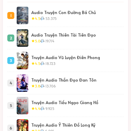
Audio Truyện Con Đường Bá Chủ
1
4.5
53.375
Audio Truyện Thiên Tài Tiên Đạo
2
5.0
19.714
Truyện Audio Vũ Luyện Điên Phong
3
4.5
18.723
Truyện Audio Thần Đạo Đan Tôn
4
3.8
13.706
Truyện Audio Tiếu Ngạo Giang Hồ
5
4.4
9.925
Truyện Audio Ỷ Thiên Đồ Long Ký
6
3.9
6.091