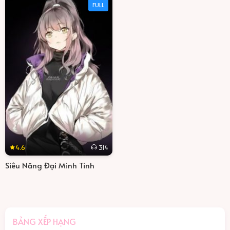
FULL
4.6
314
Siêu Năng Đại Minh Tinh
BẢNG XẾP HẠNG