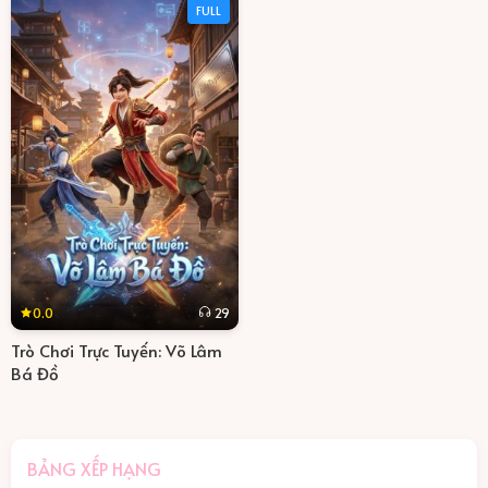
FULL
0.0
29
Trò Chơi Trực Tuyến: Võ Lâm
Bá Đồ
BẢNG XẾP HẠNG