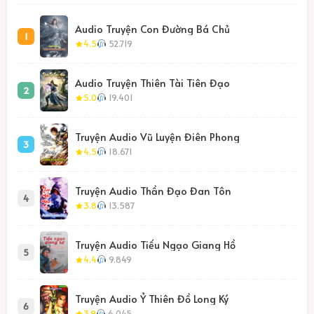
Audio Truyện Con Đường Bá Chủ
1
4.5
52.719
Audio Truyện Thiên Tài Tiên Đạo
2
5.0
19.401
Truyện Audio Vũ Luyện Điên Phong
3
4.5
18.671
Truyện Audio Thần Đạo Đan Tôn
4
3.8
13.587
Truyện Audio Tiếu Ngạo Giang Hồ
5
4.4
9.849
Truyện Audio Ỷ Thiên Đồ Long Ký
6
3.9
6.045