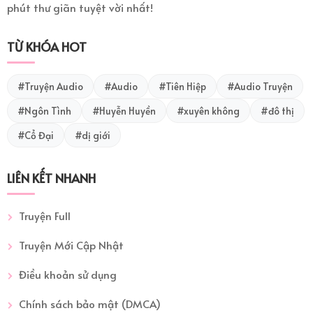
phút thư giãn tuyệt vời nhất!
TỪ KHÓA HOT
#Truyện Audio
#Audio
#Tiên Hiệp
#Audio Truyện
#Ngôn Tình
#Huyễn Huyền
#xuyên không
#đô thị
#Cổ Đại
#dị giới
LIÊN KẾT NHANH
Truyện Full
Truyện Mới Cập Nhật
Điều khoản sử dụng
Chính sách bảo mật (DMCA)