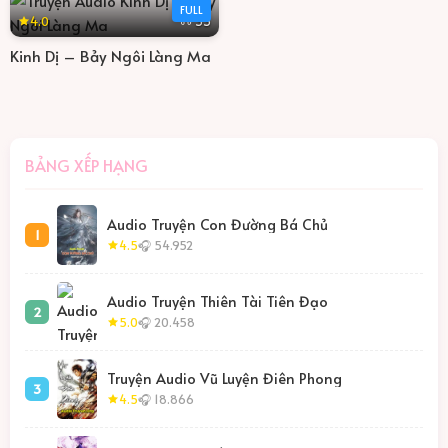
FULL
4.0
33
Kinh Dị – Bảy Ngôi Làng Ma
BẢNG XẾP HẠNG
Audio Truyện Con Đường Bá Chủ
1
4.5
🎧 54.952
Audio Truyện Thiên Tài Tiên Đạo
2
5.0
🎧 20.458
Truyện Audio Vũ Luyện Điên Phong
3
4.5
🎧 18.866