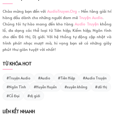
Chào mừng bạn đến với
AudioTruyen.Org
- Nền tảng giải trí
hàng đầu dành cho những người đam mê
Truyện Audio
.
Chúng tôi tự hào mang đến kho tàng
Audio Truyện
khổng
lồ, đa dạng các thể loại từ Tiên hiệp, Kiếm hiệp, Ngôn tình
cho đến Đô thị, Dị giới. Với hệ thống tự động cập nhật và
trình phát nhạc mượt mà, hi vọng bạn sẽ có những giây
phút thư giãn tuyệt vời nhất!
TỪ KHÓA HOT
#Truyện Audio
#Audio
#Tiên Hiệp
#Audio Truyện
#Ngôn Tình
#Huyễn Huyền
#xuyên không
#đô thị
#Cổ Đại
#dị giới
LIÊN KẾT NHANH