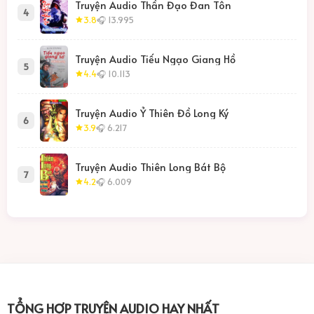
Truyện Audio Thần Đạo Đan Tôn
4
3.8
🎧 13.995
Truyện Audio Tiếu Ngạo Giang Hồ
5
4.4
🎧 10.113
Truyện Audio Ỷ Thiên Đồ Long Ký
6
3.9
🎧 6.217
Truyện Audio Thiên Long Bát Bộ
7
4.2
🎧 6.009
TỔNG HỢP TRUYỆN AUDIO HAY NHẤT