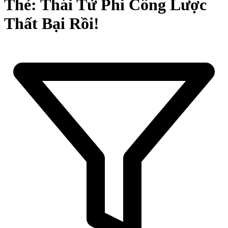
Thẻ: Thái Tử Phi Công Lược
Thất Bại Rồi!