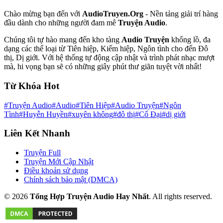
Chào mừng bạn đến với
AudioTruyen.Org
- Nền tảng giải trí hàng
đầu dành cho những người đam mê
Truyện Audio
.
Chúng tôi tự hào mang đến kho tàng
Audio Truyện
khổng lồ, đa
dạng các thể loại từ Tiên hiệp, Kiếm hiệp, Ngôn tình cho đến Đô
thị, Dị giới. Với hệ thống tự động cập nhật và trình phát nhạc mượt
mà, hi vọng bạn sẽ có những giây phút thư giãn tuyệt vời nhất!
Từ Khóa Hot
#Truyện Audio
#Audio
#Tiên Hiệp
#Audio Truyện
#Ngôn
Tình
#Huyễn Huyền
#xuyên không
#đô thị
#Cổ Đại
#dị giới
Liên Kết Nhanh
Truyện Full
Truyện Mới Cập Nhật
Điều khoản sử dụng
Chính sách bảo mật (DMCA)
© 2026
Tổng Hợp Truyện Audio Hay Nhất
. All rights reserved.