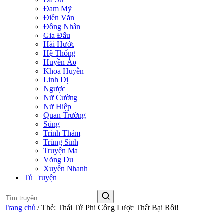
Đam Mỹ
Điền Văn
Đồng Nhân
Gia Đấu
Hài Hước
Hệ Thống
Huyền Ảo
Khoa Huyễn
Linh Dị
Ngược
Nữ Cường
Nữ Hiệp
Quan Trường
Sủng
Trinh Thám
Trùng Sinh
Truyện Ma
Võng Du
Xuyên Nhanh
Tủ Truyện
Trang chủ
/
Thẻ: Thái Tử Phi Công Lược Thất Bại Rồi!