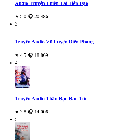
Audio Truyện Thiên Tài Tiên Đạo
5.0
🎧 20.486
3
Truyện Audio Vũ Luyện Điên Phong
4.5
🎧 18.869
4
Truyện Audio Thần Đạo Đan Tôn
3.8
🎧 14.006
5