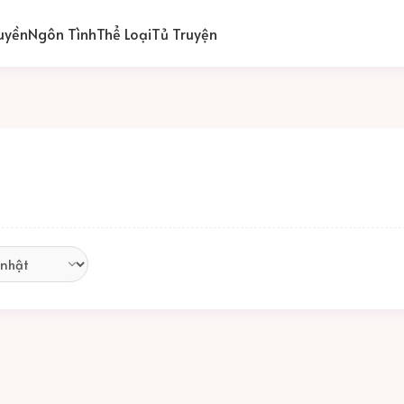
uyền
Ngôn Tình
Thể Loại
Tủ Truyện