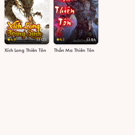
4.9
4.1
135
84
Xích Long Thiên Tôn
Thần Ma Thiên Tôn