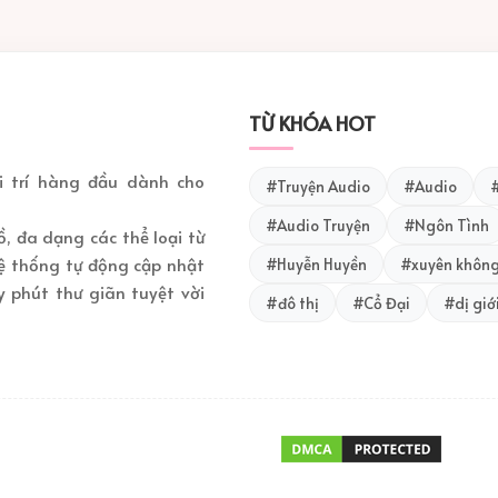
TỪ KHÓA HOT
 trí hàng đầu dành cho
#Truyện Audio
#Audio
#
#Audio Truyện
#Ngôn Tình
, đa dạng các thể loại từ
 hệ thống tự động cập nhật
#Huyễn Huyền
#xuyên khôn
 phút thư giãn tuyệt vời
#đô thị
#Cổ Đại
#dị giớ