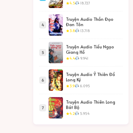
4.5
18.727
Truyện Audio Thần Đạo
Đan Tôn
4
3.8
13.718
Truyện Audio Tiếu Ngạo
Giang Hồ
5
4.4
9.941
Truyện Audio Ỷ Thiên Đồ
Long Ký
6
3.9
6.095
Truyện Audio Thiên Long
Bát Bộ
7
4.2
5.954