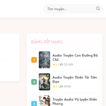
BẢNG XẾP HẠNG
Audio Truyện Con Đường Bá
Chủ
1
4.5
53.424
Audio Truyện Thiên Tài Tiên
Đạo
2
5.0
19.741
Truyện Audio Vũ Luyện Điên
Phong
3