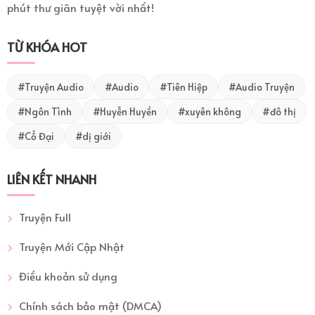
phút thư giãn tuyệt vời nhất!
TỪ KHÓA HOT
#Truyện Audio
#Audio
#Tiên Hiệp
#Audio Truyện
#Ngôn Tình
#Huyễn Huyền
#xuyên không
#đô thị
#Cổ Đại
#dị giới
LIÊN KẾT NHANH
Truyện Full
Truyện Mới Cập Nhật
Điều khoản sử dụng
Chính sách bảo mật (DMCA)