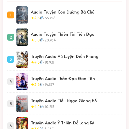
Audio Truyện Con Đường Bá Chủ
1
4.5
55.756
Audio Truyện Thiên Tài Tiên Đạo
2
5.0
20.784
Truyện Audio Vũ Luyện Điên Phong
3
4.5
18.931
Truyện Audio Thần Đạo Đan Tôn
4
3.8
14.157
Truyện Audio Tiếu Ngạo Giang Hồ
5
4.4
10.215
Truyện Audio Ỷ Thiên Đồ Long Ký
6
3.9
6.287