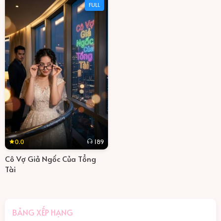
FULL
0.0
189
Cô Vợ Giả Ngốc Của Tổng
Tài
BẢNG XẾP HẠNG