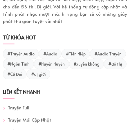
cho đến Đô thị, Dị giới. Với hệ thống tự động cập nhật và
trình phát nhạc mượt mà, hi vọng bạn sẽ có những giây
phút thư giãn tuyệt vời nhất!
TỪ KHÓA HOT
#Truyện Audio
#Audio
#Tiên Hiệp
#Audio Truyện
#Ngôn Tình
#Huyễn Huyền
#xuyên không
#đô thị
#Cổ Đại
#dị giới
LIÊN KẾT NHANH
Truyện Full
Truyện Mới Cập Nhật