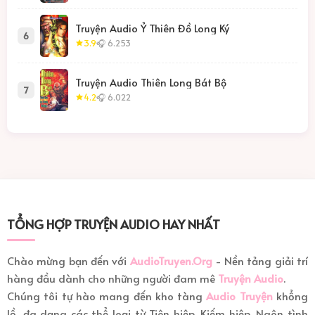
Truyện Audio Ỷ Thiên Đồ Long Ký
6
3.9
🎧 6.253
Truyện Audio Thiên Long Bát Bộ
7
4.2
🎧 6.022
TỔNG HỢP TRUYỆN AUDIO HAY NHẤT
Chào mừng bạn đến với
AudioTruyen.Org
- Nền tảng giải trí
hàng đầu dành cho những người đam mê
Truyện Audio
.
Chúng tôi tự hào mang đến kho tàng
Audio Truyện
khổng
lồ, đa dạng các thể loại từ Tiên hiệp, Kiếm hiệp, Ngôn tình