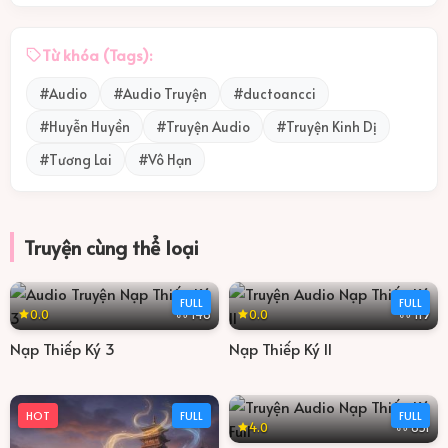
VoHanTuongLai11
11
Từ khóa (Tags):
VoHanTuongLai12
12
#Audio
#Audio Truyện
#ductoancci
VoHanTuongLai13
13
#Huyễn Huyền
#Truyện Audio
#Truyện Kinh Dị
#Tương Lai
#Vô Hạn
VoHanTuongLai14
14
VoHanTuongLai15
15
Truyện cùng thể loại
VoHanTuongLai16
16
FULL
FULL
VoHanTuongLai17
0.0
0.0
17
148
119
Nạp Thiếp Ký 3
Nạp Thiếp Ký II
VoHanTuongLai18
18
VoHanTuongLai19
19
HOT
FULL
FULL
4.0
851