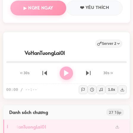
Cái gì mới là tương lai bản thân thực sự mong
▶ NGHE NGAY
❤️ YÊU THÍCH
muốn?
Đấu trí, các loại thuộc tính cường hóa đối chiến,
không ngừng bảo hộ tín niệm chính mình, quá khứ
của mỗi người, hết thảy hết thảy, đều ở tương lai!
- Vô hạn lưu, bộ thứ hai, tiếp theo Vô Hạn Khủng Bố,
Server 2
Vô Hạn Tương Lai!
VoHanTuongLai01
30s
30s
00:00
/
--:--
1.0x
Danh sách chương
27 Tập
VoHanTuongLai01
1