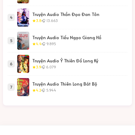
Truyện Audio Thần Đạo Đan Tôn
4
3.8
🎧 13.663
Truyện Audio Tiếu Ngạo Giang Hồ
5
4.4
🎧 9.895
Truyện Audio Ỷ Thiên Đồ Long Ký
6
3.9
🎧 6.079
Truyện Audio Thiên Long Bát Bộ
7
4.2
🎧 5.944