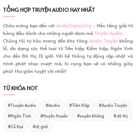
TỔNG HỢP TRUYỆN AUDIO HAY NHẤT
Chào mừng bạn đến với
AudioTruyen.Org
- Nền tảng giải trí
hàng đầu dành cho những người đam mê
Truyện Audio
.
Chúng tôi tự hào mang đến kho tàng
Audio Truyện
khổng
lồ, đa dạng các thể loại từ Tiên hiệp, Kiếm hiệp, Ngôn tình
cho đến Đô thị, Dị giới. Với hệ thống tự động cập nhật và
trình phát nhạc mượt mà, hi vọng bạn sẽ có những giây
phút thư giãn tuyệt vời nhất!
TỪ KHÓA HOT
#Truyện Audio
#Audio
#Tiên Hiệp
#Audio Truyện
#Ngôn Tình
#Huyễn Huyền
#xuyên không
#đô thị
#Cổ Đại
#dị giới