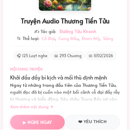
Truyện Audio Thương Tiến Tửu
✍️ Tác giả:
Đường Tửu Khanh
📂 Thể loại:
Cổ Đại
,
Cung Đấu
,
Đam Mỹ
,
Sủng
🎧 125 Lượt nghe
📖 293 Chương
📅 11/02/2026
NỘI DUNG TRUYỆN:
Khởi đầu đầy bi kịch và mối thù định mệnh
Ngay từ những trang đầu tiên của
Thương Tiến Tửu
,
người đọc đã bị cuốn vào một bối cảnh cổ đại đầy rẫy
bi thương và biến động. Sáu châu Trung Bác rơi vào
tay ngoại địch, đẩy Thẩm Trạch Xuyên – một kẻ
Xem thêm nội dung ▼
sống sót duy nhất sau thảm kịch Đôn Châu, nơi gia
đình và binh lính của y bị thảm sát – vào cảnh tù tội
▶ NGHE NGAY
❤️ YÊU THÍCH
và tủi nhục. Máu và nước mắt nhuộm đỏ những hố