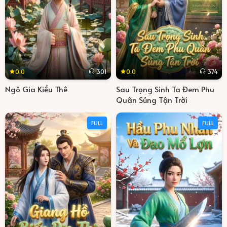
Thương Tiến Tửu - Tập 30 (Chương 291–300)
30
0.0
0.0
301
374
Ngô Gia Kiều Thê
Sau Trọng Sinh Ta Đem Phu
Quân Sủng Tận Trời
FULL
FULL