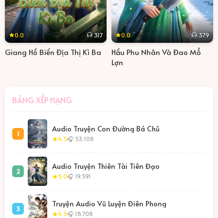
0.0
0.0
317
379
Giang Hồ Biến Địa Thị Kì Ba
Hầu Phu Nhân Và Đao Mổ
Lợn
BẢNG XẾP HẠNG
Audio Truyện Con Đường Bá Chủ
1
4.5
🎧 53.108
Audio Truyện Thiên Tài Tiên Đạo
2
5.0
🎧 19.591
Truyện Audio Vũ Luyện Điên Phong
3
4.5
🎧 18.708