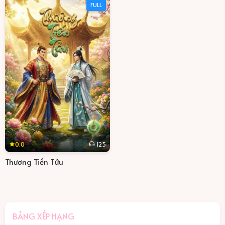
FULL
0.0
125
Thương Tiến Tửu
BẢNG XẾP HẠNG