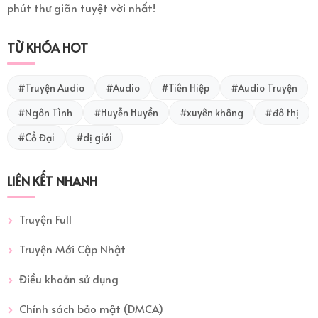
phút thư giãn tuyệt vời nhất!
TỪ KHÓA HOT
#Truyện Audio
#Audio
#Tiên Hiệp
#Audio Truyện
#Ngôn Tình
#Huyễn Huyền
#xuyên không
#đô thị
#Cổ Đại
#dị giới
LIÊN KẾT NHANH
Truyện Full
Truyện Mới Cập Nhật
Điều khoản sử dụng
Chính sách bảo mật (DMCA)