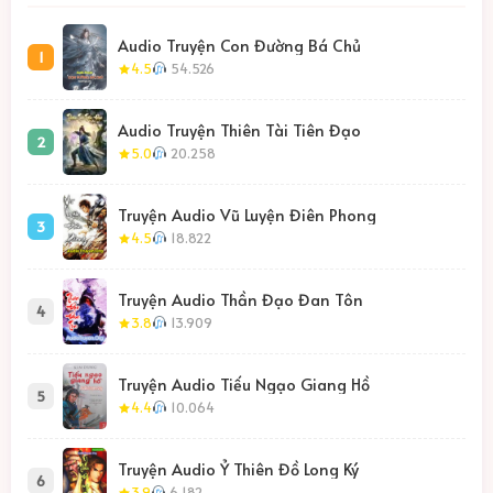
Audio Truyện Con Đường Bá Chủ
1
4.5
54.526
Audio Truyện Thiên Tài Tiên Đạo
2
5.0
20.258
Truyện Audio Vũ Luyện Điên Phong
3
4.5
18.822
Truyện Audio Thần Đạo Đan Tôn
4
3.8
13.909
Truyện Audio Tiếu Ngạo Giang Hồ
5
4.4
10.064
Truyện Audio Ỷ Thiên Đồ Long Ký
6
3.9
6.182